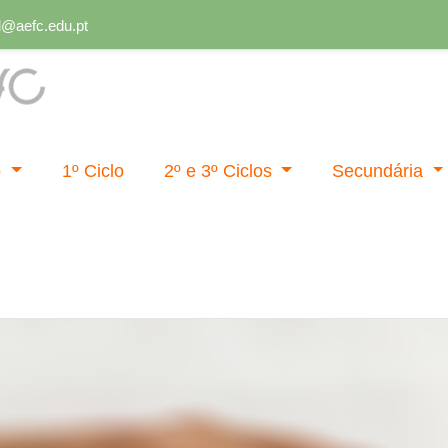
al@aefc.edu.pt
al
o
1º Ciclo
2º e 3º Ciclos
Secundária