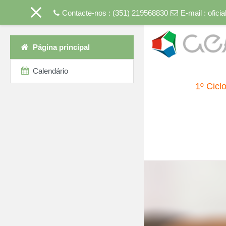
Contacte-nos : (351) 219568830
E-mail :
ofici
Ir para o conteúdo princip
Página principal
Calendário
1º Cicl