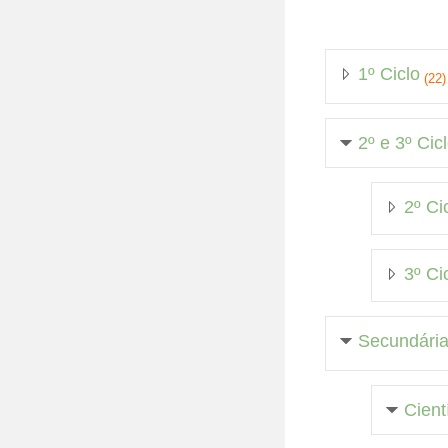
1º Ciclo
(22)
2º e 3º Cic
2º Ci
3º Ci
Secundári
Cient