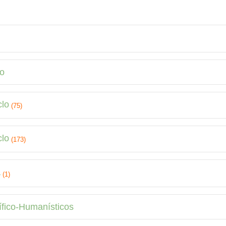
lo
clo
(75)
clo
(173)
a
(1)
ífico-Humanísticos