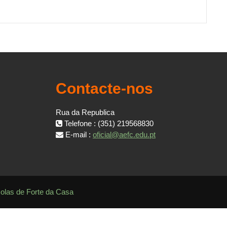
Contacte-nos
Rua da Republica
Telefone : (351) 219568830
E-mail :
oficial@aefc.edu.pt
colas de Forte da Casa