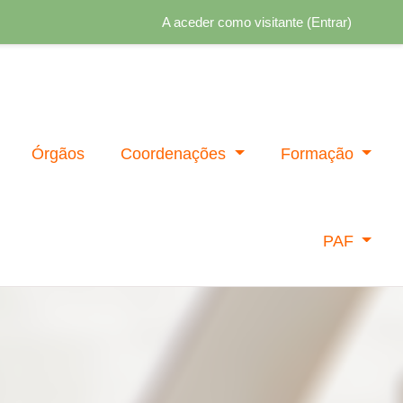
A aceder como visitante (
Entrar
)
Órgãos
Coordenações
Formação
PAF