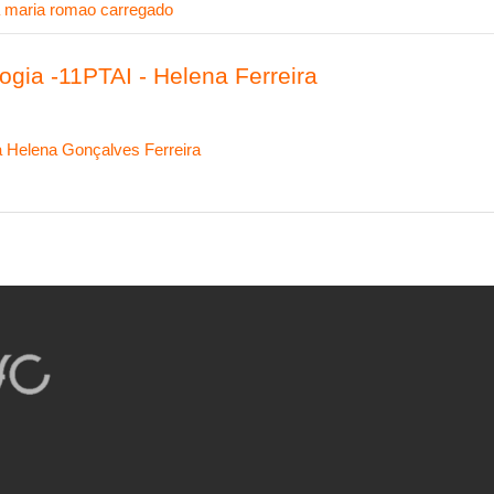
a maria romao carregado
ogia -11PTAI - Helena Ferreira
 Helena Gonçalves Ferreira