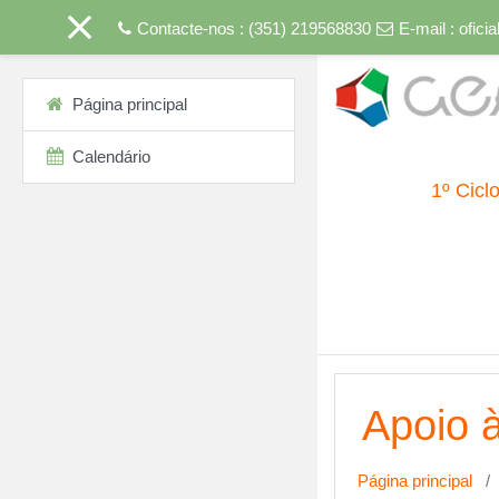
Ir para o conteúdo princip
Contacte-nos : (351) 219568830
E-mail :
ofici
Página principal
Calendário
1º Cicl
Apoio à
Página principal