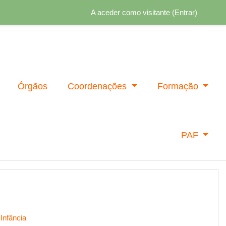
A aceder como visitante (
Entrar
)
Órgãos
Coordenações
Formação
PAF
Infância