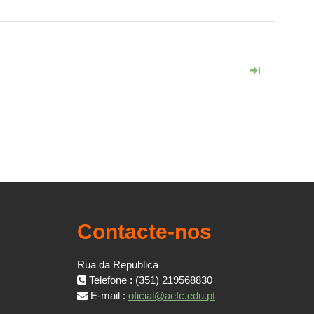
Contacte-nos
Rua da Republica
Telefone : (351) 219568830
E-mail :
oficial@aefc.edu.pt