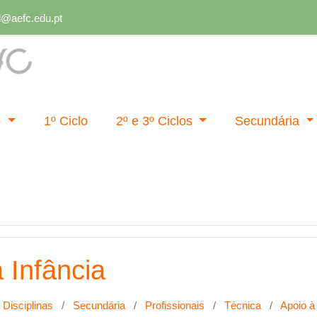
al
al@aefc.edu.pt
o
1º Ciclo
2º e 3º Ciclos
Secundária
 Infância
Disciplinas
Secundária
Profissionais
Técnica
Apoio à 