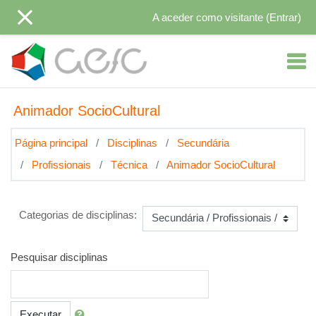
Ir para o conteúdo principal
A aceder como visitante (
Entrar
)
Animador SocioCultural
Página principal
Disciplinas
Secundária
Profissionais
Técnica
Animador SocioCultural
Categorias de disciplinas:
Pesquisar disciplinas
Executar