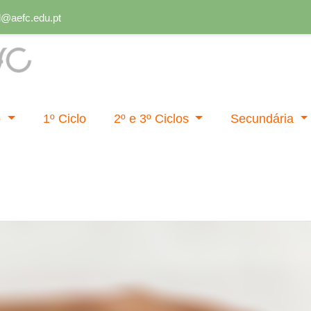
al@aefc.edu.pt
al
o
1º Ciclo
2º e 3º Ciclos
Secundária