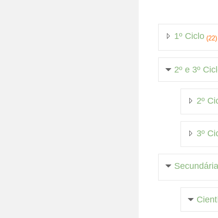
1º Ciclo
(22)
2º e 3º Cic
2º Ci
3º Ci
Secundári
Cient