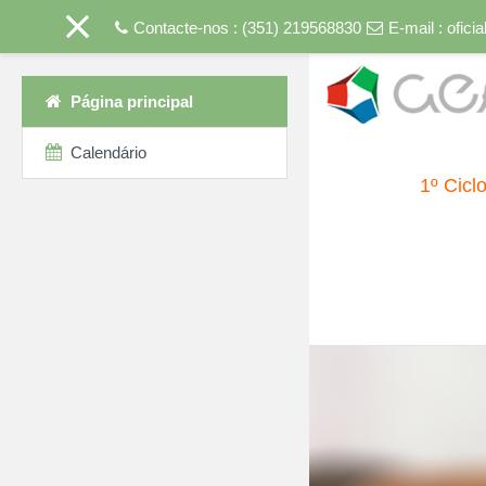
Contacte-nos : (351) 219568830
E-mail :
ofici
Ir para o conteúdo princip
Página principal
Calendário
1º Cicl