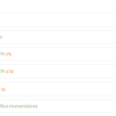
lo
clo
(75)
clo
(173)
a
(1)
ífico-Humanísticos