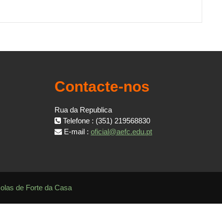
Contacte-nos
Rua da Republica
Telefone : (351) 219568830
E-mail :
oficial@aefc.edu.pt
colas de Forte da Casa