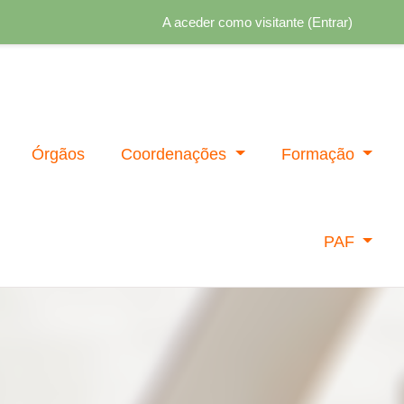
A aceder como visitante (
Entrar
)
Órgãos
Coordenações
Formação
PAF