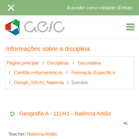
Ir para o conteúdo principal
A aceder como visitante (
Entrar
)
Informações sobre a disciplina
Página principal
Disciplinas
Secundária
Científico-Humanísticos
Formação Específica
GeogA_10LH1_Natercia
Sumário
Geografia A - 11LH1 - Natércia Antão
Teacher:
Natércia Antão