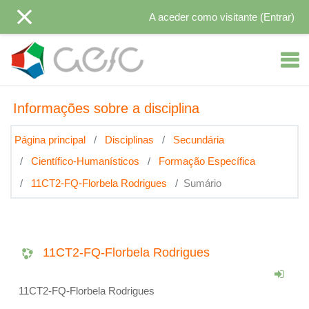
Ir para o conteúdo principal
A aceder como visitante (
Entrar
)
Informações sobre a disciplina
Página principal
Disciplinas
Secundária
Científico-Humanísticos
Formação Específica
11CT2-FQ-Florbela Rodrigues
Sumário
11CT2-FQ-Florbela Rodrigues
11CT2-FQ-Florbela Rodrigues