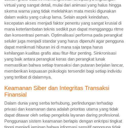
virtual yang sangat detail, mulai dari animasi yang halus hingga
skema warna yang tidak melelahkan mata meski digunakan
dalam waktu yang cukup lama. Selain aspek keindahan,
kecepatan akses menjadi faktor penentu yang sangat krusial di
mana keterlambatan teknis sedikit pun dapat mengganggu ritme
dan konsentrasi pemain. Optimalisasi performa pada perangkat
seluler juga menjadi standar yang harus dipenuhi agar pengguna
dapat menikmati hiburan ini di mana saja tanpa harus
kehilangan kualitas grafis atau fitur-fitur penting. Sinkronisasi
yang baik antara perangkat keras dan perangkat lunak
memastikan bahwa setiap transaksi dan putaran berjalan lancar,
memberikan kepuasan psikologis tersendiri bagi setiap individu
yang terlibat di dalamnya.
Keamanan Siber dan Integritas Transaksi
Finansial
Dalam dunia yang serba terhubung, perlindungan terhadap
privasi dan keamanan dana adalah prioritas utama yang tidak
dapat ditawar oleh setiap pengelola layanan daring profesional.
Penggunaan sistem keamanan berlapis dengan enkripsi tingkat
tinggi menjadi jaminan bahwa informasi sensitif pengguna tidak