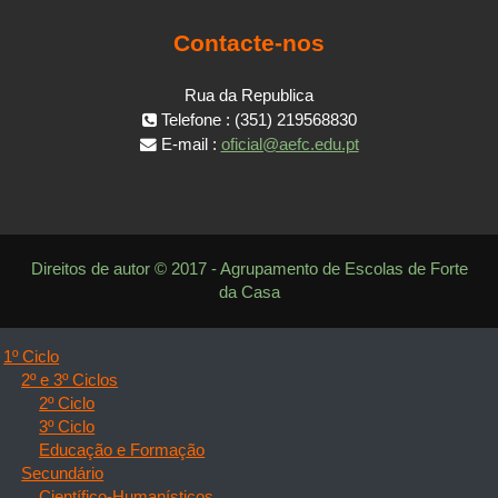
Contacte-nos
Rua da Republica
Telefone : (351) 219568830
E-mail :
oficial@aefc.edu.pt
Direitos de autor © 2017 - Agrupamento de Escolas de Forte
da Casa
1º Ciclo
2º e 3º Ciclos
2º Ciclo
3º Ciclo
Educação e Formação
Secundário
Científico-Humanísticos