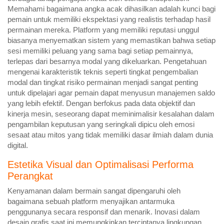
Memahami bagaimana angka acak dihasilkan adalah kunci bagi
pemain untuk memiliki ekspektasi yang realistis terhadap hasil
permainan mereka. Platform yang memiliki reputasi unggul
biasanya menyematkan sistem yang memastikan bahwa setiap
sesi memiliki peluang yang sama bagi setiap pemainnya,
terlepas dari besarnya modal yang dikeluarkan. Pengetahuan
mengenai karakteristik teknis seperti tingkat pengembalian
modal dan tingkat risiko permainan menjadi sangat penting
untuk dipelajari agar pemain dapat menyusun manajemen saldo
yang lebih efektif. Dengan berfokus pada data objektif dan
kinerja mesin, seseorang dapat meminimalisir kesalahan dalam
pengambilan keputusan yang seringkali dipicu oleh emosi
sesaat atau mitos yang tidak memiliki dasar ilmiah dalam dunia
digital.
Estetika Visual dan Optimalisasi Performa
Perangkat
Kenyamanan dalam bermain sangat dipengaruhi oleh
bagaimana sebuah platform menyajikan antarmuka
penggunanya secara responsif dan menarik. Inovasi dalam
desain grafis saat ini memungkinkan terciptanya lingkungan