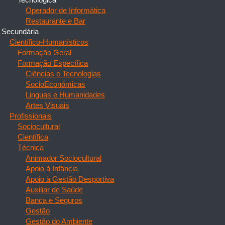
Tecnológica
Operador de Informática
Restaurante e Bar
Secundária
Científico-Humanísticos
Formação Geral
Formação Específica
Ciências e Tecnologias
SocioEconómicas
Linguas e Humanidades
Artes Visuais
Profissionais
Sociocultural
Científica
Técnica
Animador Sociocultural
Apoio à Infância
Apoio à Gestão Desportiva
Auxiliar de Saúde
Banca e Seguros
Gestão
Gestão do Ambiente