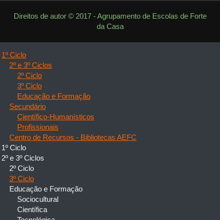
Direitos de autor © 2017 - Agrupamento de Escolas de Forte
da Casa
1º Ciclo
2º e 3º Ciclos
2º Ciclo
3º Ciclo
Educação e Formação
Secundário
Científico-Humanísticos
Profissionais
Centro de Recursos - Bibliotecas AEFC
1º Ciclo
2º e 3º Ciclos
2º Ciclo
3º Ciclo
Educação e Formação
Sociocultural
Científica