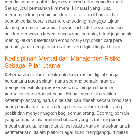
mendalam dan realistis layaknya berada di gedung fisik asli.
Setiap judul permainan kini memiliki narasi yang kuat,
memungkinkan pemain untuk merasa seperti bagian dari
sebuah cerita besar saat mereka sedang mengejar tujuan
dalam permainan tersebut. Inovasi ini tidak hanya bertujuan
untuk memberikan kesenangan visual semata, tetapi juga untuk
meningkatkan keterlibatan emosional yang positif bagi para
pemain yang menghargai kualitas seni digital tingkat tinggi.
Kedisiplinan Mental dan Manajemen Risiko
Sebagai Pilar Utama
Keberhasilan dalam menikmati dunia kasino digital sangat
bergantung pada sejauh mana seorang pemain mampu
mengelola psikologi mereka sendiri di tengah dinamika
permainan yang sangat cepat. Manajemen risiko adalah
keterampilan yang harus dipelajari dan diasah secara konsisten
agar pengalaman bermain tetap berada dalam koridor yang
positif dan menyenangkan bagi semua orang. Seorang pemain
yang cerdas selalu memiliki batasan yang ketat mengenai
modal yang digunakan dan durasi waktu yang dihabiskan untuk
berinteraksi di dalam platform agar tidak mengganggu rutinitas